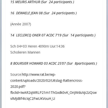
15 MEURIS ARTHUR (Sur 24 participants
)
16 DEWAELE JEAN 08
(Sur 24 participants
)
(Année 2007)
14 LECLERCQ ONER 07 ACDC 7’19
(Sur 14 participants
)
Sch 04+03 Heren 4090m Uur:14:36
Scholieren Mannen
8 BOURSIER HOWARD 03 ACDC 25’07
(Sur 8participants
)
Source:
http://www.rat.be/wp-
content/uploads/2020/02/Uitslag-Rattencross-
2020.pdf?
fbclid=IwAR2qMRLP21m1ThGxdk0vK_OnJWduVp2zQsw
vlMJd8f4IcIqC2FwUKVouH_U