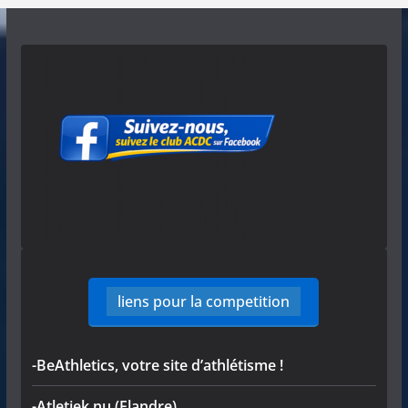
liens pour la competition
-BeAthletics, votre site d’athlétisme !
-Atletiek.nu (Flandre)