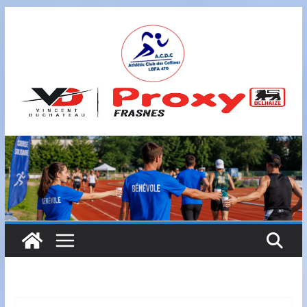
Passer
au
contenu
A
S
B
L
,
L
B
F
A
4
7
0