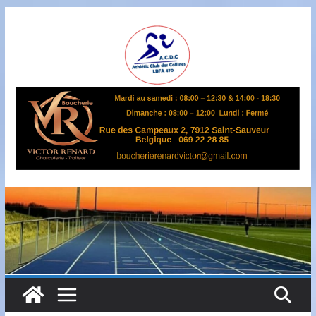
Passer
au
contenu
A
S
B
L
,
L
B
F
A
4
7
0