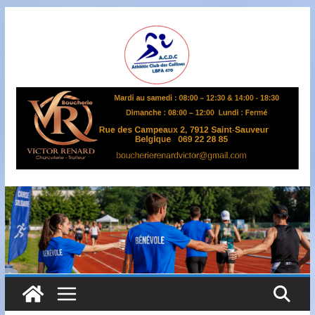
Passer
au
contenu
A
S
B
L
,
L
B
F
A
4
7
0