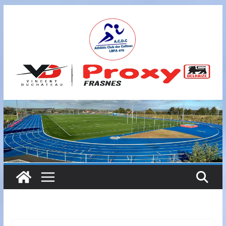
Passer
au
contenu
A
S
B
L
,
L
B
F
A
4
7
0