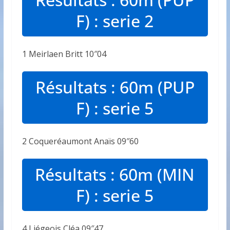
F) : serie 2
1 Meirlaen Britt 10″04
Résultats : 60m (PUP
F) : serie 5
2 Coqueréaumont Anaïs 09″60
Résultats : 60m (MIN
F) : serie 5
4 Liégeois Cléa 09″47