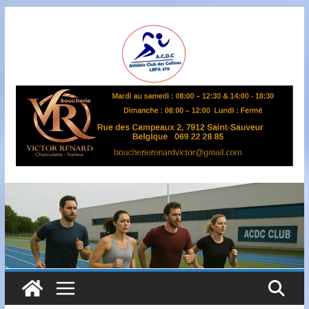
Passer
au
contenu
A
S
B
L
,
L
B
F
A
4
7
0