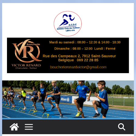
Passer
au
contenu
A
S
B
L
,
L
B
F
A
4
7
0