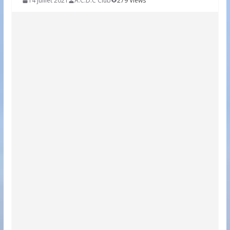
14 juillet 2021
A.C.D.C Club
279 Views