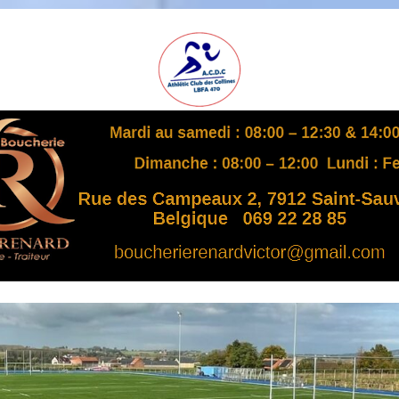
A
S
B
L
,
L
B
F
A
4
7
0